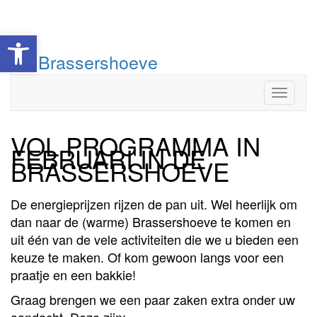
Toolbar openen
Doorgaan
De Brassershoeve
naar
inhoud
Toggle
VOL PROGRAMMA IN
FEBRUARI IN DE
BRASSERSHOEVE
De energieprijzen rijzen de pan uit. Wel heerlijk om
dan naar de (warme) Brassershoeve te komen en
uit één van de vele activiteiten die we u bieden een
keuze te maken. Of kom gewoon langs voor een
praatje en een bakkie!
Graag brengen we een paar zaken extra onder uw