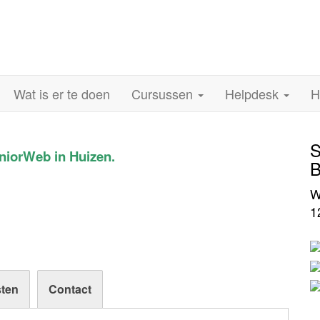
Wat is er te doen
Cursussen
Helpdesk
H
S
SeniorWeb in Huizen.
B
W
1
ten
Contact