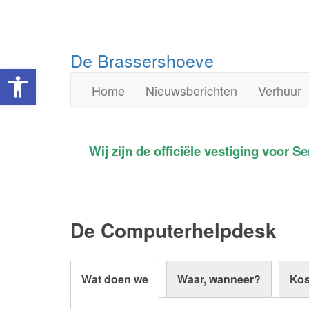
Doorgaan
De Brassershoeve
Toolbar openen
naar
inhoud
Home
Nieuwsberichten
Verhuur
Wij zijn de officiële vestiging voor 
De Computerhelpdesk
Wat doen we
Waar, wanneer?
Kos