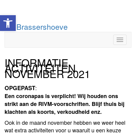
Toolbar openen
Doorgaan
De Brassershoeve
naar
inhoud
Toggle
INFORMATIE
ACTIVITEITEN
NOVEMBER 2021
OPGEPAST
:
Een coronapas is verplicht! Wij houden ons
strikt aan de RIVM-voorschriften. Blijf thuis bij
klachten als koorts, verkoudheid enz.
Ook in de maand november hebben we weer heel
wat extra activiteiten voor u waaruit u een keuze