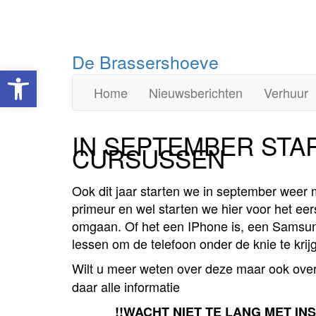
Doorgaan
De Brassershoeve
Toolbar openen
naar
inhoud
Home
Nieuwsberichten
Verhuur
IN SEPTEMBER STA
CURSUSSEN
Ook dit jaar starten we in september weer
primeur en wel starten we hier voor het ee
omgaan. Of het een IPhone is, een Samsung,
lessen om de telefoon onder de knie te krij
Wilt u meer weten over deze maar ook ove
daar alle informatie
!!WACHT NIET TE LANG MET IN