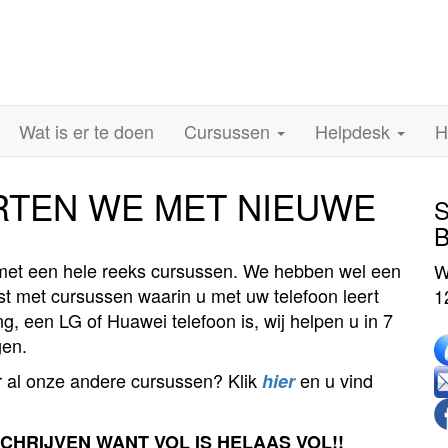
Wat is er te doen
Cursussen
Helpdesk
H
RTEN WE MET NIEUWE
S
B
 met een hele reeks cursussen. We hebben wel een
W
rst met cursussen waarin u met uw telefoon leert
1
 een LG of Huawei telefoon is, wij helpen u in 7
gen.
r al onze andere cursussen? Klik
en u vind
hier
SCHRIJVEN WANT VOL IS HELAAS VOL!!