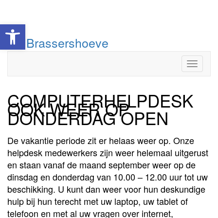
Toolbar openen
Doorgaan
De Brassershoeve
naar
inhoud
Toggle
COMPUTERHELPDESK
OOK WEER OP
DONDERDAG OPEN
De vakantie periode zit er helaas weer op. Onze
helpdesk medewerkers zijn weer helemaal uitgerust
en staan vanaf de maand september weer op de
dinsdag en donderdag van 10.00 – 12.00 uur tot uw
beschikking. U kunt dan weer voor hun deskundige
hulp bij hun terecht met uw laptop, uw tablet of
telefoon en met al uw vragen over internet,