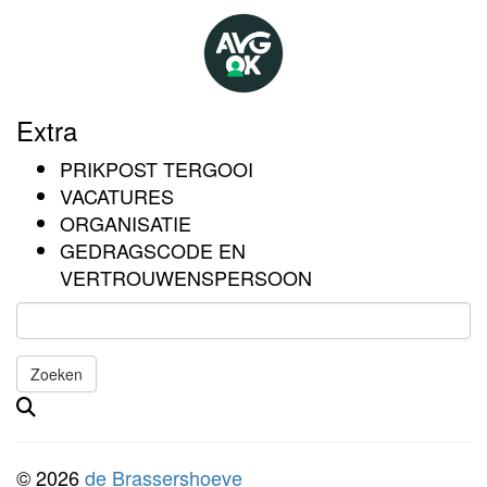
Extra
PRIKPOST TERGOOI
VACATURES
ORGANISATIE
GEDRAGSCODE EN
VERTROUWENSPERSOON
Zoeken
Het
zoeken
is
© 2026
de Brassershoeve
aan