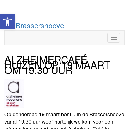
Toolbar openen
Doorgaan
De Brassershoeve
naar
inhoud
Toggle
ALZHEIMERCAFÉ
HUIZEN OP 19 MAART
OM 19.30 UUR
Op donderdag 19 maart bent u in de Brassershoeve
vanaf 19.30 uur weer hartelijk welkom voor een
informatieve avond van het Alzheimer Café in