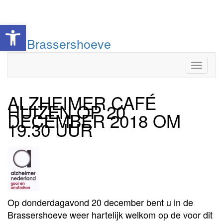
Toolbar openen
Doorgaan
De Brassershoeve
naar
inhoud
Toggle
ALZHEIMER CAFÉ
HUIZEN OP 20
DECEMBER 2018 OM
19.30 UUR
Op donderdagavond 20 december bent u in de
Brassershoeve weer hartelijk welkom op de voor dit