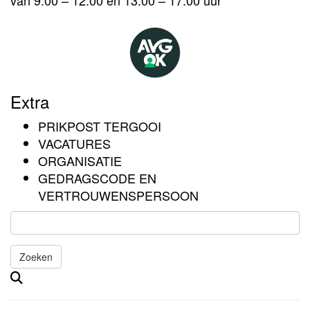
van 9.00 – 12.00 en 13.00 – 17.00 uur
Extra
PRIKPOST TERGOOI
VACATURES
ORGANISATIE
GEDRAGSCODE EN
VERTROUWENSPERSOON
Zoeken
Het
zoeken